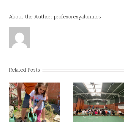
tierra!
🌱
🧑‍🌾
About the Author:
profesoresyalumnos
Related Posts
🎩 Magia en el
l
Infantil recolecta🪴
Trabenco✨