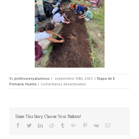
By
profesoresyalumnos
|
septiembre 30th, 2025
|
Etapa de E.
en
Primaria
,
Huerto
|
Comentarios desactivados
🎃
🍂
¡Cosecha
de
calabazas
Share This Story, Choose Your Platform!
y
preparación
Facebook
Twitter
Linkedin
Reddit
Tumblr
Google+
Pinterest
Vk
Email
de
la