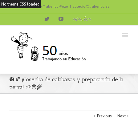
No theme CSS loaded
Colegio Trabenco-Pozo
|
colegio@trabenco.es
Twitter
Youtube
eleven
🎃🍂 ¡Cosecha de calabazas y preparación de la
tierra! 🌱🧑‍🌾
Previous
Next