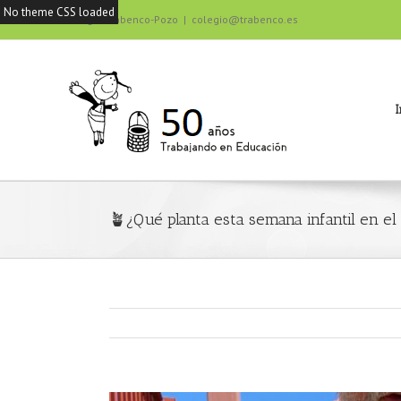
No theme CSS loaded
Colegio Trabenco-Pozo
|
colegio@trabenco.es
I
🪴¿Qué planta esta semana infantil en el
View