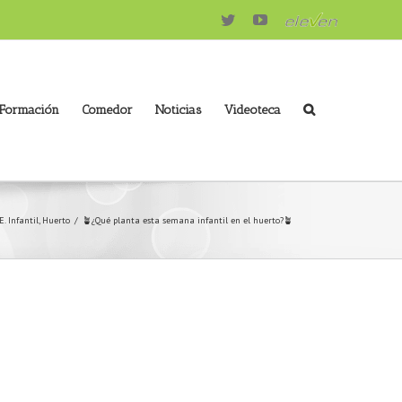
Twitter
Youtube
eleven
 Formación
Comedor
Noticias
Videoteca
. Infantil
,
Huerto
/
🪴¿Qué planta esta semana infantil en el huerto?🪴