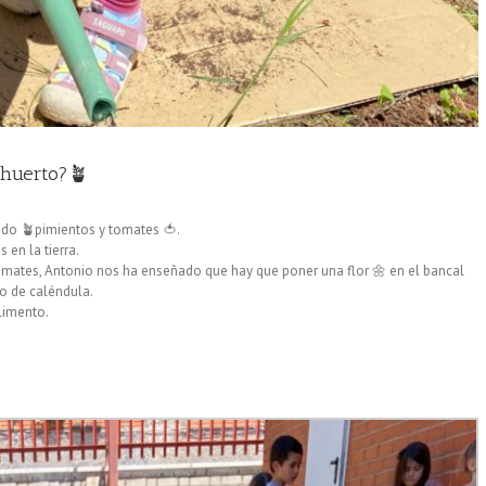
 huerto?🪴
ndo 🪴pimientos y tomates 🍅.
en la tierra.
mates, Antonio nos ha enseñado que hay que poner una flor 🌼 en el bancal
do de caléndula.
limento.