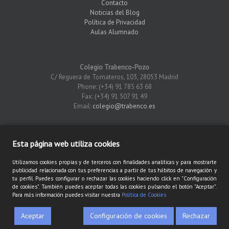
Contacto
Noticias del Blog
Política de Privacidad
Aulas Alumnado
Colegio Trabenco-Pozo
C/ Reguera de Tomateros, 103, 28053 Madrid
Phone: (+34) 91 785 63 68
Fax: (+34) 91 507 91 49
Email:
colegio@trabenco.es
Esta página web utiliza cookies
×
Utilizamos cookies propias y de terceros con finalidades analíticas y para mostrarte
publicidad relacionada con tus preferencias a partir de tus hábitos de navegación y
2016 Colegio Trabenco Pozo | Todos los derechos reservados |
Aviso
tu perfil. Puedes configurar o rechazar las cookies haciendo click en "Configuración
Legal
|
Política de privacidad
|
Política de cookies
de cookies". También puedes aceptar todas las cookies pulsando el botón "Aceptar".
Para más información puedes visitar nuestra
Política de Cookies
Twitter
Youtube
eleven
Aceptar
Configuración de cookies
Rechazar