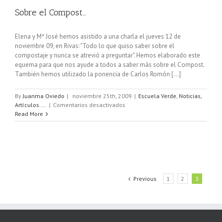
Sobre el Compost…
Elena y Mª José hemos asistido a una charla el jueves 12 de
noviembre 09, en Rivas: "Todo lo que quiso saber sobre el
compostaje y nunca se atrevió a preguntar". Hemos elaborado este
equema para que nos ayude a todos a saber más sobre el Compost.
También hemos utilizado la ponencia de Carlos Romón [...]
By
Juanma Oviedo
|
noviembre 25th, 2009
|
Escuela Verde
,
Noticias,
en
Artículos....
|
Comentarios desactivados
Sobre
Read More
el
Compost…
Previous
1
2
3