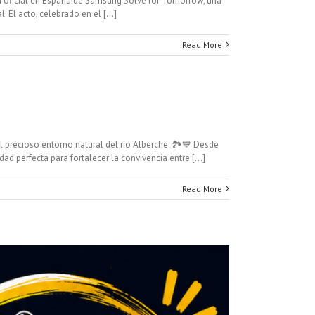
ón oficial en España de Samsung Solve for Tomorrow, una
 El acto, celebrado en el [...]
Read More
 precioso entorno natural del río Alberche. 🏞️💙 Desde
perfecta para fortalecer la convivencia entre [...]
Read More