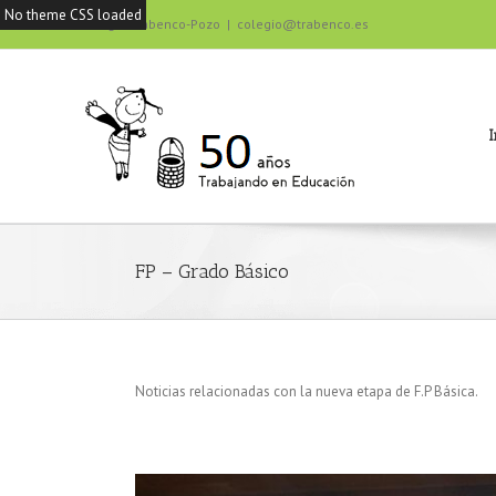
No theme CSS loaded
Colegio Trabenco-Pozo
|
colegio@trabenco.es
I
FP – Grado Básico
Noticias relacionadas con la nueva etapa de F.P Básica.