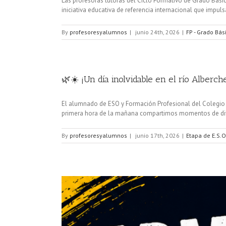
Las profesoras tutoras del Ciclo Formativo de Grado Bási
iniciativa educativa de referencia internacional que impuls
By
profesoresyalumnos
|
junio 24th, 2026
|
FP - Grado Bás
🌿☀️ ¡Un día inolvidable en el río Alberch
El alumnado de ESO y Formación Profesional del Colegio Tr
primera hora de la mañana compartimos momentos de divers
By
profesoresyalumnos
|
junio 17th, 2026
|
Etapa de E.S.O