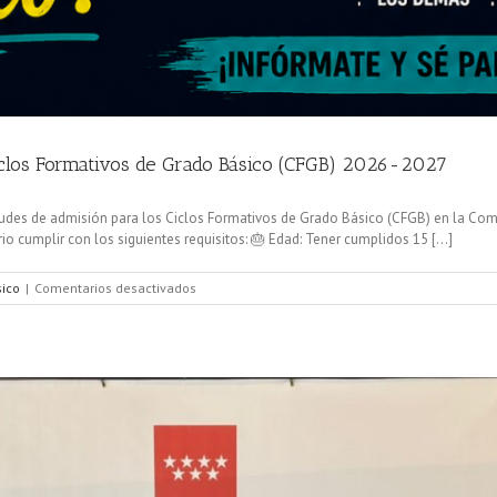
iclos Formativos de Grado Básico (CFGB) 2026-2027
udes de admisión para los Ciclos Formativos de Grado Básico (CFGB) en la Comun
io cumplir con los siguientes requisitos: 🎂 Edad: Tener cumplidos 15 [...]
en
sico
|
Comentarios desactivados
📢
Información
importante:
Admisión
a
Ciclos
Formativos
de
Grado
Básico