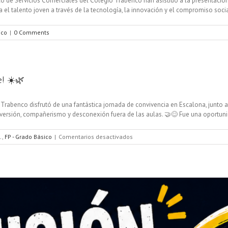
co de Servicios Comerciales del Colegio Trabenco han asistido a la presentaci
a el talento joven a través de la tecnología, la innovación y el compromiso social.
ico
|
0 Comments
e! ☀️🌿
abenco disfrutó de una fantástica jornada de convivencia en Escalona, junto al
ión, compañerismo y desconexión fuera de las aulas. 🤝😊 Fue una oportunidad 
en
.
,
FP - Grado Básico
|
Comentarios desactivados
🌿
☀️
¡Un
día
inolvidable
en
el
río
Alberche!
☀️