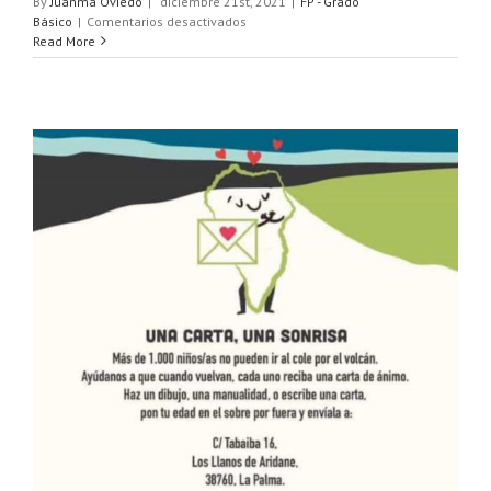
By
Juanma Oviedo
|
diciembre 21st, 2021
|
FP - Grado
en
Básico
|
Comentarios desactivados
FELIZ
Read More
NAVIDAD