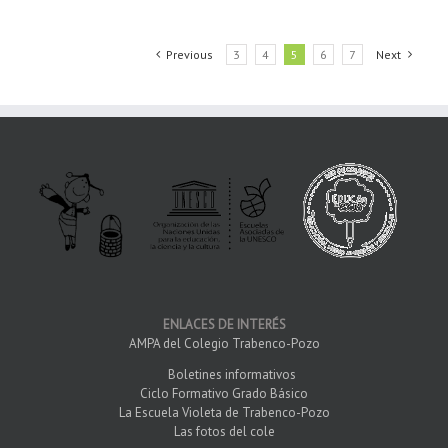
Previous
3
4
5
6
7
Next
ENLACES DE INTERÉS
AMPA del Colegio Trabenco-Pozo
Boletines informativos
Ciclo Formativo Grado Básico
La Escuela Violeta de Trabenco-Pozo
Las fotos del cole