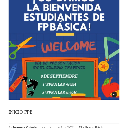
INICIO FPB
By
Juanma Oviedo
|
septiembre 5th, 2021
|
FP - Grado Básico
,