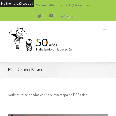
No theme CSS loaded
Colegio Trabenco-Pozo
|
colegio@trabenco.es
Twitter
Youtube
eleven
FP – Grado Básico
Noticias relacionadas con la nueva etapa de F.P Básica.