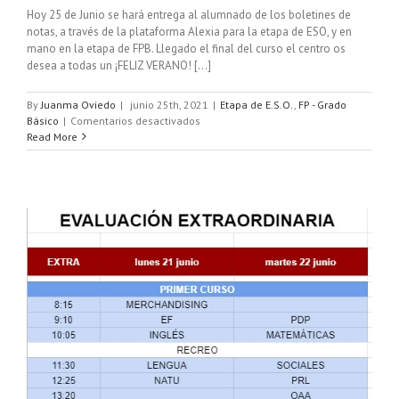
Hoy 25 de Junio se hará entrega al alumnado de los boletines de
notas, a través de la plataforma Alexia para la etapa de ESO, y en
mano en la etapa de FPB. Llegado el final del curso el centro os
desea a todas un ¡FELIZ VERANO! […]
By
Juanma Oviedo
|
junio 25th, 2021
|
Etapa de E.S.O.
,
FP - Grado
en
Básico
|
Comentarios desactivados
ENTREGA
Read More
DE
NOTAS
E.S.O.
Y
F.P.B