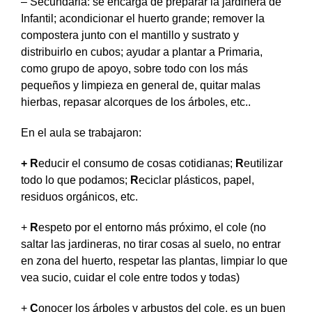
– Secundaria: se encarga de preparar la jardinera de
Infantil; acondicionar el huerto grande; remover la
compostera junto con el mantillo y sustrato y
distribuirlo en cubos; ayudar a plantar a Primaria,
como grupo de apoyo, sobre todo con los más
pequeños y limpieza en general de, quitar malas
hierbas, repasar alcorques de los árboles, etc..
En el aula se trabajaron:
+ R
educir el consumo de cosas cotidianas;
R
eutilizar
todo lo que podamos;
R
eciclar plásticos, papel,
residuos orgánicos, etc.
+
R
espeto por el entorno más próximo, el cole (no
saltar las jardineras, no tirar cosas al suelo, no entrar
en zona del huerto, respetar las plantas, limpiar lo que
vea sucio, cuidar el cole entre todos y todas)
+
C
onocer los árboles y arbustos del cole, es un buen