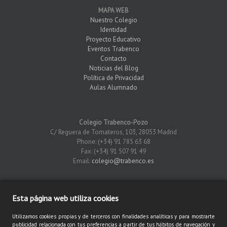
MAPA WEB
Nuestro Colegio
Identidad
Proyecto Educativo
Eventos Trabenco
Contacto
Noticias del Blog
Política de Privacidad
Aulas Alumnado
Colegio Trabenco-Pozo
C/ Reguera de Tomateros, 103, 28053 Madrid
Phone: (+34) 91 785 63 68
Fax: (+34) 91 507 91 49
Email:
colegio@trabenco.es
Esta página web utiliza cookies
×
Utilizamos cookies propias y de terceros con finalidades analíticas y para mostrarte
publicidad relacionada con tus preferencias a partir de tus hábitos de navegación y
2016 Colegio Trabenco Pozo | Todos los derechos reservados |
Aviso