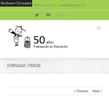
No theme CSS loaded
Colegio Trabenco-Pozo
|
colegio@trabenco.es
Twitter
Youtube
eleven
JORNADA VERDE
Previous
Next