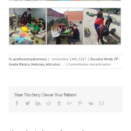
By
profesoresyalumnos
|
noviembre 14th, 2017
|
Escuela Verde
,
FP -
en
Grado Básico
,
Noticias, Artículos....
|
Comentarios desactivados
JORNADA
VERDE
Share This Story, Choose Your Platform!
Facebook
Twitter
Linkedin
Reddit
Tumblr
Google+
Pinterest
Vk
Email